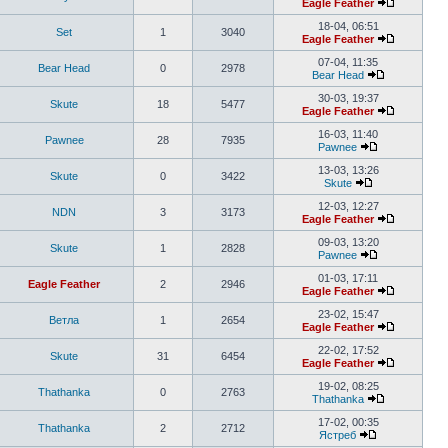
Eagle Feather
18-04, 06:51
Set
1
3040
Eagle Feather
07-04, 11:35
Bear Head
0
2978
Bear Head
30-03, 19:37
Skute
18
5477
Eagle Feather
16-03, 11:40
Pawnee
28
7935
Pawnee
13-03, 13:26
Skute
0
3422
Skute
12-03, 12:27
NDN
3
3173
Eagle Feather
09-03, 13:20
Skute
1
2828
Pawnee
01-03, 17:11
Eagle Feather
2
2946
Eagle Feather
23-02, 15:47
Ветла
1
2654
Eagle Feather
22-02, 17:52
Skute
31
6454
Eagle Feather
19-02, 08:25
Thathanka
0
2763
Thathanka
17-02, 00:35
Thathanka
2
2712
Ястреб