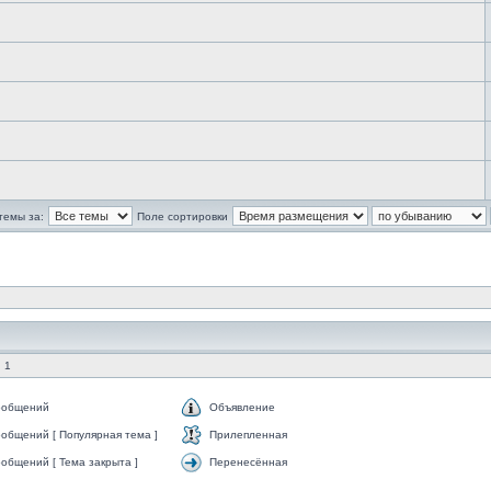
темы за:
Поле сортировки
 1
ообщений
Объявление
общений [ Популярная тема ]
Прилепленная
общений [ Тема закрыта ]
Перенесённая