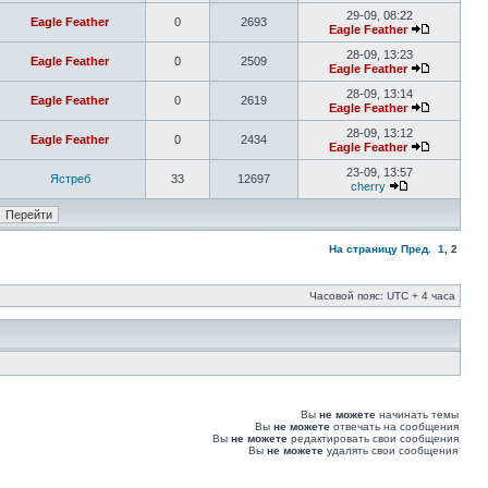
29-09, 08:22
Eagle Feather
0
2693
Eagle Feather
28-09, 13:23
Eagle Feather
0
2509
Eagle Feather
28-09, 13:14
Eagle Feather
0
2619
Eagle Feather
28-09, 13:12
Eagle Feather
0
2434
Eagle Feather
23-09, 13:57
Ястреб
33
12697
cherry
На страницу
Пред.
1
,
2
Часовой пояс: UTC + 4 часа
Вы
не можете
начинать темы
Вы
не можете
отвечать на сообщения
Вы
не можете
редактировать свои сообщения
Вы
не можете
удалять свои сообщения