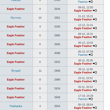
Pawnee
0
2548
Pawnee
09-01, 12:55
Eagle Feather
0
2644
Eagle Feather
21-12, 15:21
Пустота
10
3301
Eagle Feather
12-12, 21:41
Eagle Feather
4
3166
Eagle Feather
09-12, 16:31
Eagle Feather
0
2966
Eagle Feather
05-12, 10:02
Eagle Feather
0
2666
Eagle Feather
05-12, 07:59
Eagle Feather
6
4088
Pawnee
30-11, 20:36
Eagle Feather
0
2932
Eagle Feather
25-11, 11:55
Ястреб
11
2998
Eagle Feather
23-11, 22:51
Eagle Feather
8
2988
Eagle Feather
20-11, 20:12
Eagle Feather
0
2624
Eagle Feather
17-10, 15:28
Eagle Feather
1
2568
Pawnee
05-10, 08:54
Thathanka
4
2554
Eagle Feather