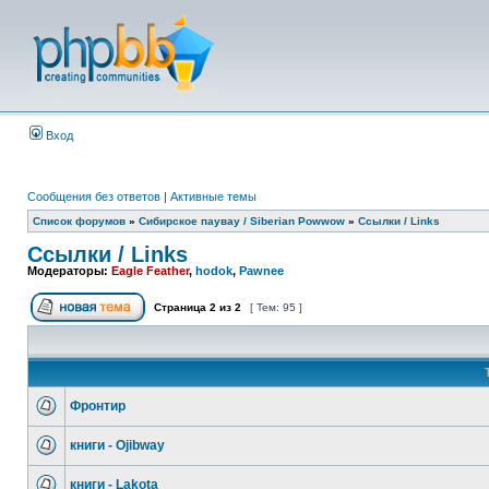
Вход
Сообщения без ответов
|
Активные темы
Список форумов
»
Сибирское паувау / Siberian Powwow
»
Ссылки / Links
Ссылки / Links
Модераторы:
Eagle Feather
,
hodok
,
Pawnee
Страница
2
из
2
[ Тем: 95 ]
Фронтир
книги - Ojibway
книги - Lakota