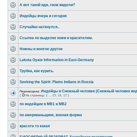
А вот такой иди..тизм видели?
Индейцы вчера и сегодня
Случайно наткнулся..
Ссылка по выделке кожи и красителям.
Ножны и многое другое
Lakota Oyate Information in East-Germany
Трубка, как курить.
Seeking the Spirit: Plains Indians in Russia
Индейцы и Снежный человек (Снежный человек инд
Перемещена:
[
На страницу:
1
...
15
,
16
,
17
]
по индейцам в МВ1 и МВ2
по американьщине, военая форма
красота то какая