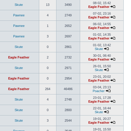
08-02, 15:42
Skute
13
3490
Eagle Feather
07-02, 23:16
Pawnee
4
2749
Eagle Feather
06-02, 14:55
Pawnee
1
2652
Eagle Feather
01-02, 14:35
Pawnee
3
2697
Eagle Feather
01-02, 13:42
Skute
0
2861
Skute
30-01, 06:40
Eagle Feather
2
2732
Eagle Feather
26-01, 15:50
Skute
0
2971
Skute
23-01, 20:02
Eagle Feather
0
2954
Eagle Feather
03-04, 23:13
Eagle Feather
264
46486
Poacher
23-01, 17:28
Skute
4
2748
Eagle Feather
22-01, 16:44
Skute
0
2800
Skute
19-01, 20:27
Skute
3
2544
Eagle Feather
19-01, 15:50