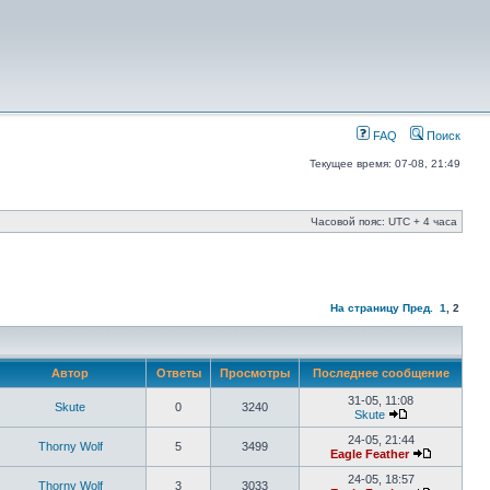
FAQ
Поиск
Текущее время: 07-08, 21:49
Часовой пояс: UTC + 4 часа
На страницу
Пред.
1
,
2
Автор
Ответы
Просмотры
Последнее сообщение
31-05, 11:08
Skute
0
3240
Skute
24-05, 21:44
Thorny Wolf
5
3499
Eagle Feather
24-05, 18:57
Thorny Wolf
3
3033