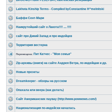
БИОСФЕРНЫЙ РЕЗЕРВАТ, Хантейская резервация
Lakhota Kinship Terms - Compiled byConstantine H^melnitski
Баффи Сент-Мари
Наикрутейший сайт о Лакота!!!! .... !!!!
сайт про Дикий Запад и про индейцев
Территория вестерна
Пит Катчес - "Моя семья"
Перемещена:
Zip-архивы (книги) на сайте Андрея Ветра, по индейцам и др.
Новые проэкты
Dreamkeeper - обзоры на русском
Опахала или веера (как делать)
Сайт Американских паувау (http://www.powwows.com/)
Национализация по-индейски началась