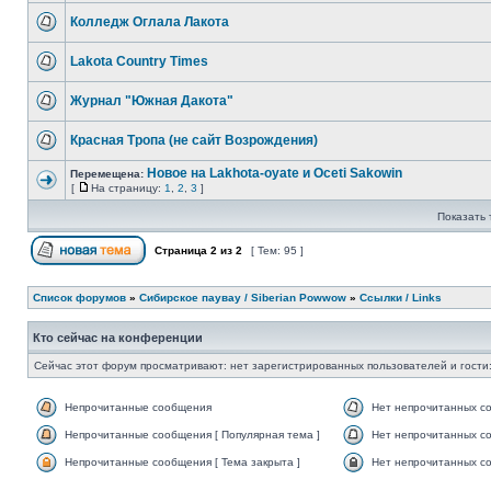
Колледж Оглала Лакота
Lakota Country Times
Журнал "Южная Дакота"
Красная Тропа (не сайт Возрождения)
Новое на Lakhota-oyate и Oceti Sakowin
Перемещена:
[
На страницу:
1
,
2
,
3
]
Показать 
Страница
2
из
2
[ Тем: 95 ]
Список форумов
»
Сибирское паувау / Siberian Powwow
»
Ссылки / Links
Кто сейчас на конференции
Сейчас этот форум просматривают: нет зарегистрированных пользователей и гости:
Непрочитанные сообщения
Нет непрочитанных с
Непрочитанные сообщения [ Популярная тема ]
Нет непрочитанных со
Непрочитанные сообщения [ Тема закрыта ]
Нет непрочитанных со