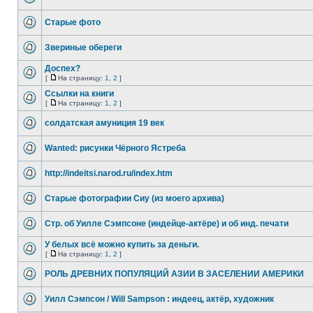
Старые фото
Звериные обереги
Доспех?
[
На страницу:
1
,
2
]
Ссылки на книги
[
На страницу:
1
,
2
]
солдатская амуниция 19 век
Wanted: рисунки Чёрного Ястреба
http://indeitsi.narod.ru/index.htm
Старые фотографии Сиу (из моего архива)
Стр. об Уилле Сэмпсоне (индейце-актёре) и об инд. печати
У белых всё можно купить за деньги.
[
На страницу:
1
,
2
]
РОЛЬ ДРЕВНИХ ПОПУЛЯЦИЙ АЗИИ В ЗАСЕЛЕНИИ АМЕРИКИ
Уилл Сэмпсон / Will Sampson : индеец, актёр, художник