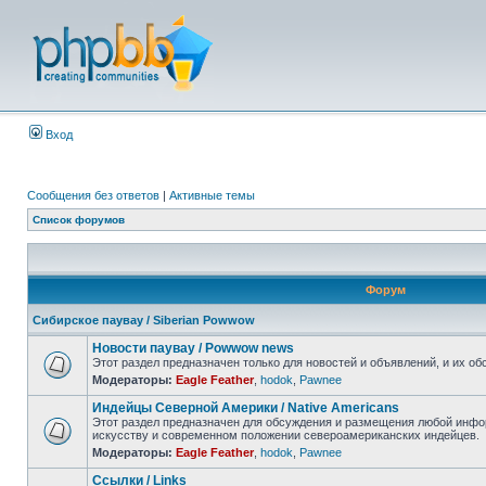
Вход
Сообщения без ответов
|
Активные темы
Список форумов
Форум
Сибирское паувау / Siberian Powwow
Новости паувау / Powwow news
Этот раздел предназначен только для новостей и объявлений, и их об
Модераторы:
Eagle Feather
,
hodok
,
Pawnee
Индейцы Северной Америки / Native Americans
Этот раздел предназначен для обсуждения и размещения любой инфор
искусству и современном положении североамериканских индейцев.
Модераторы:
Eagle Feather
,
hodok
,
Pawnee
Ссылки / Links