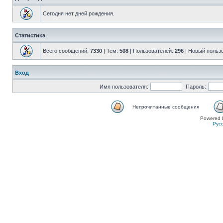
Сегодня нет дней рождения.
Статистика
Всего сообщений:
7330
| Тем:
508
| Пользователей:
296
| Новый польз
Вход
Имя пользователя:
Пароль:
Непрочитанные сообщения
Powered 
Рус