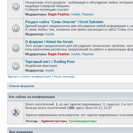
Назначение этого раздела - публикация и обсуждение любых интерне
индейцев Северной Америки.
Соберем коллекцию ссылок!
Модераторы:
Eagle Feather
,
hodok
,
Pawnee
Раздел сайта "Семь Очагов" / Oceti Sakowin
Данный раздел предназначен для обсуждения любой информации с са
А также любых тем, косвенно или прямо касающихся сайта "Семь Оча
Модератор:
hodok
О форуме / About the forum
Этот раздел предназначен для обсуждения технических проблем, наст
пользователями различных предложений по работе и организации фо
Модераторы:
Eagle Feather
,
hodok
,
Pawnee
Торговый пост / Trading Post
Индейская фактория.
Модератор:
hodok
Удалить cookies конференции
|
Наша команда
Список форумов
Кто сейчас на конференции
Всего посетителей:
1
, из них зарегистрированных: 0, скрытых: 0 и го
Больше всего посетителей (
189
) здесь было 02-12, 21:57
Зарегистрированные пользователи: нет зарегистрированных пользов
Легенда ::
Администраторы
,
Супермодераторы
Дни рождения